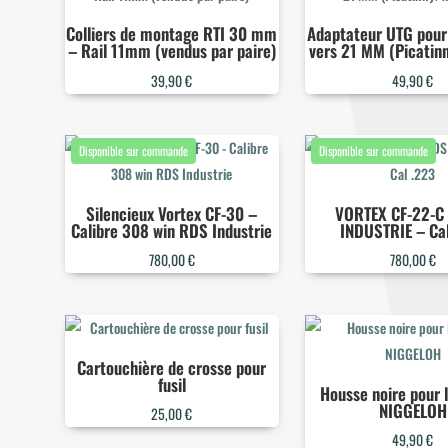
Colliers de montage RTI 30 mm
Adaptateur UTG pour 
– Rail 11mm (vendus par paire)
vers 21 MM (Picatin
39,90
€
49,90
€
Silencieux Vortex CF-30 –
VORTEX CF-22-C
Calibre 308 win RDS Industrie
INDUSTRIE – Ca
780,00
€
780,00
€
Cartouchière de crosse pour
fusil
Housse noire pour 
NIGGELOH
25,00
€
49,90
€