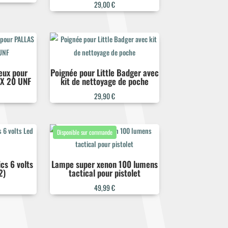
29,00
€
eux pour
Poignée pour Little Badger avec
 X 20 UNF
kit de nettoyage de poche
29,90
€
cs 6 volts
Lampe super xenon 100 lumens
2)
tactical pour pistolet
49,99
€