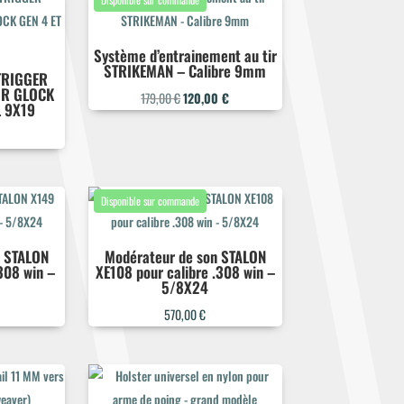
Système d’entrainement au tir
STRIKEMAN – Calibre 9mm
TRIGGER
R GLOCK
Le
Le
179,00
€
120,00
€
L 9X19
prix
prix
initial
actuel
était :
est :
179,00 €.
120,00 €.
n STALON
Modérateur de son STALON
308 win –
XE108 pour calibre .308 win –
5/8X24
570,00
€