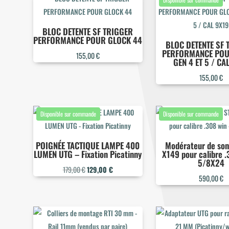
récent
au
BLOC DETENTE SF TRIGGER
plus
PERFORMANCE POUR GLOCK 44
BLOC DETENTE SF 
ancien
PERFORMANCE POU
155,00
€
GEN 4 ET 5 / CA
155,00
€
POIGNÉE TACTIQUE LAMPE 400
Modérateur de so
LUMEN UTG – Fixation Picatinny
X149 pour calibre .
5/8X24
Le
Le
179,00
€
129,00
€
590,00
€
prix
prix
initial
actuel
était :
est :
179,00 €.
129,00 €.