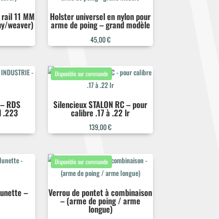
rail 11 MM
Holster universel en nylon pour
ny/weaver)
arme de poing – grand modèle
45,00
€
 – RDS
Silencieux STALON RC – pour
l .223
calibre .17 à .22 lr
139,00
€
lunette –
Verrou de pontet à combinaison
– (arme de poing / arme
longue)