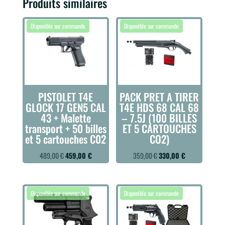
Produits similaires
PISTOLET T4E
PACK PRET A TIRER
GLOCK 17 GEN5 CAL
T4E HDS 68 CAL 68
43 + Malette
– 7.5J (100 BILLES
transport + 50 billes
ET 5 CARTOUCHES
et 5 cartouches C02
CO2)
Le
Le
Le
Le
489,00
€
459,00
€
359,00
€
330,00
€
prix
prix
prix
prix
initial
actuel
initial
actuel
était :
est :
était :
est :
489,00 €.
459,00 €.
359,00 €.
330,00 €.