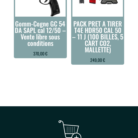
Gomm-Cogne GC 54
PACK PRET A TIRER
DA SAPL cal 12/50 –
T4E HDR50 CAL 50
Vente libre sous
– 11 J (100 BILLES, 5
conditions
CART CO2,
MALLETTE)
370,00
€
249,00
€