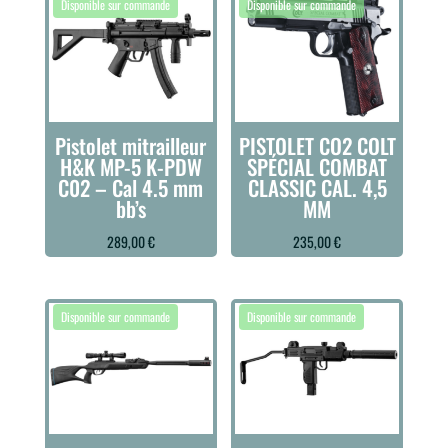
Pistolet mitrailleur
PISTOLET CO2 COLT
H&K MP-5 K-PDW
SPÉCIAL COMBAT
C02 – Cal 4.5 mm
CLASSIC CAL. 4,5
bb’s
MM
289,00
€
235,00
€