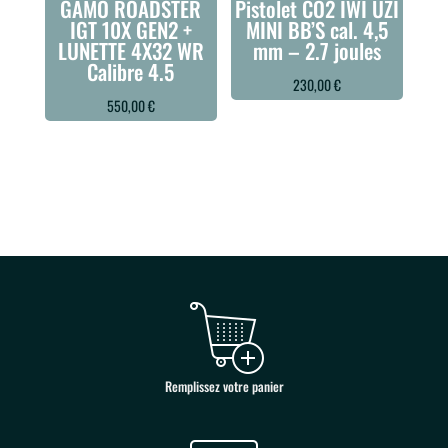
GAMO ROADSTER
Pistolet CO2 IWI UZI
IGT 10X GEN2 +
MINI BB’S cal. 4,5
LUNETTE 4X32 WR
mm – 2.7 joules
Calibre 4.5
230,00
€
550,00
€
Remplissez votre panier