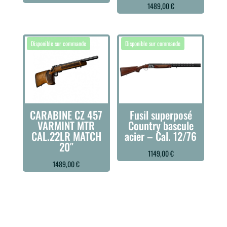
1489,00
€
CARABINE CZ 457
Fusil superposé
VARMINT MTR
Country bascule
CAL.22LR MATCH
acier – Cal. 12/76
20″
1149,00
€
1489,00
€