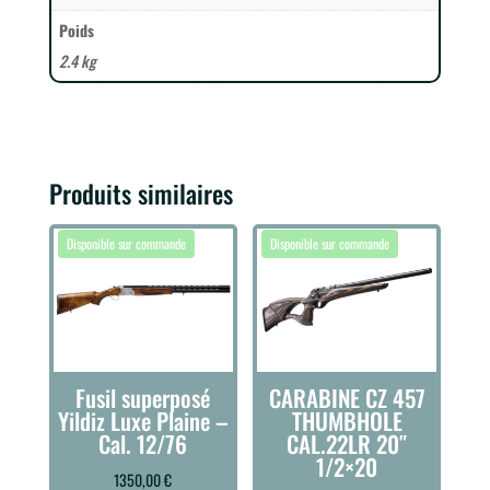
Poids
2.4 kg
Produits similaires
Fusil superposé
CARABINE CZ 457
Yildiz Luxe Plaine –
THUMBHOLE
Cal. 12/76
CAL.22LR 20″
1/2×20
1350,00
€