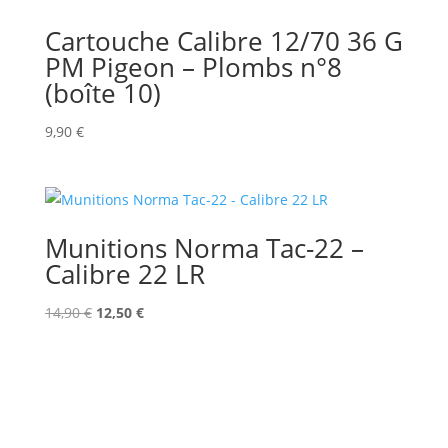
Cartouche Calibre 12/70 36 G
PM Pigeon – Plombs n°8
(boîte 10)
9,90
€
Munitions Norma Tac-22 –
Calibre 22 LR
Le
Le
14,90
€
12,50
€
prix
prix
initial
actuel
était :
est :
14,90 €.
12,50 €.