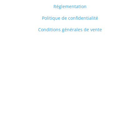
Réglementation
Politique de confidentialité
Conditions générales de vente
Facilité de paiement
Réglez jusqu’à 4X sans frais par chèque à partir de
600 euros d’achats.