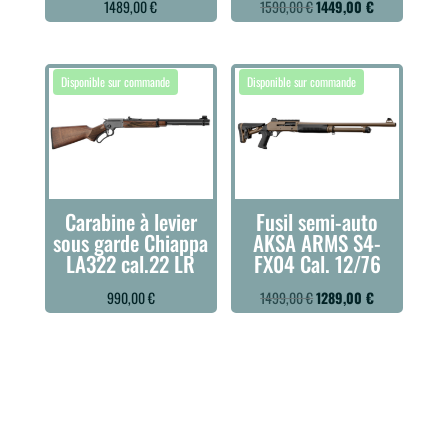
Le
Le
1489,00
€
1590,00
€
1449,00
€
prix
prix
initial
actuel
était :
est :
1590,00 €.
1449,00 €.
Carabine à levier
Fusil semi-auto
sous garde Chiappa
AKSA ARMS S4-
LA322 cal.22 LR
FX04 Cal. 12/76
Le
Le
990,00
€
1499,00
€
1289,00
€
prix
prix
initial
actuel
était :
est :
1499,00 €.
1289,00 €.