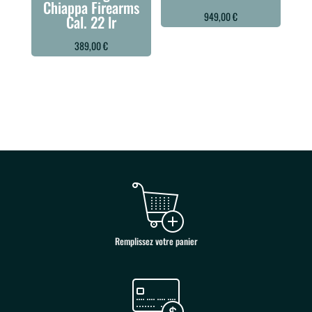
Chiappa Firearms
949,00
€
Cal. 22 lr
389,00
€
Remplissez votre panier