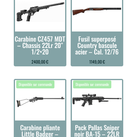
Carabine CZ457 MDT
Fusil superposé
– Chassis 22Lr 20″
Country bascule
1/2×20
acier – Cal. 12/76
2400,00
€
1149,00
€
Carabine pliante
Pack Pallas Sniper
Little Badger –
noir BA-15 – 22LR