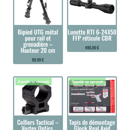
Bipied UTG métal
Lunette RTI 6-24X50
pour rail et
FFP réticule CBR
grenadière –
490,00
€
Hauteur 20 cm
99,99
€
Colliers Tactical –
Tapis de démontage
Vortex Optics.
Glock Real Avid