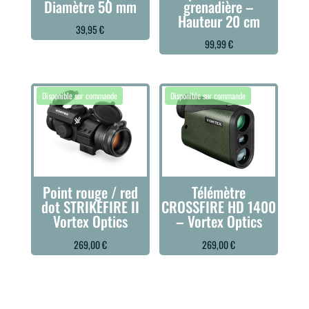
Diamètre 50 mm
grenadière –
Hauteur 20 cm
39,95
€
99,99
€
Point rouge / red
Télémètre
dot STRIKEFIRE II
CROSSFIRE HD 1400
Vortex Optics
– Vortex Optics
269,00
€
269,00
€