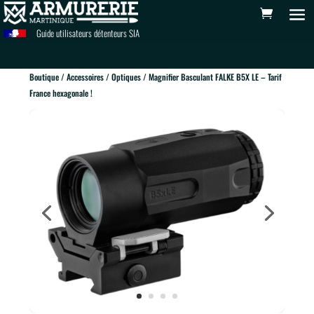
Guide utilisateurs détenteurs SIA
Boutique
/
Accessoires
/
Optiques
/ Magnifier Basculant FALKE B5X LE – Tarif
France hexagonale !