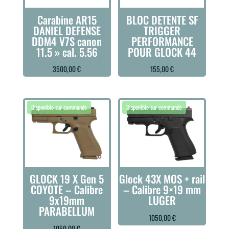
Carabine AR15
BLOC DETENTE SF
DANIEL DEFENSE
TRIGGER
DDM4 V7S canon
PERFORMANCE
11.5 » cal. 5.56
POUR GLOCK 44
3500,00
€
155,00
€
GLOCK 19 X Gen 5
Glock 43X MOS + rail
COYOTE – Calibre
– Calibre 9×19 mm
9x19mm
LUGER
PARABELLUM
1050,00
€
1050,00
€