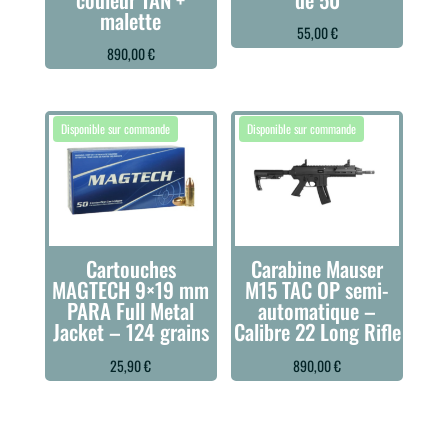
malette
55,00
€
890,00
€
Cartouches
Carabine Mauser
MAGTECH 9×19 mm
M15 TAC OP semi-
PARA Full Metal
automatique –
Jacket – 124 grains
Calibre 22 Long Rifle
25,90
€
890,00
€