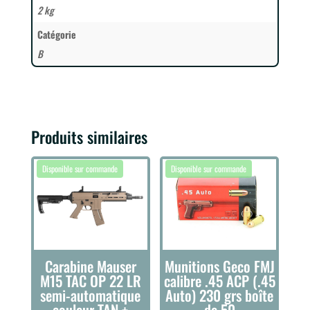
2 kg
Catégorie
B
Produits similaires
Carabine Mauser
Munitions Geco FMJ
M15 TAC OP 22 LR
calibre .45 ACP (.45
semi-automatique
Auto) 230 grs boîte
couleur TAN +
de 50