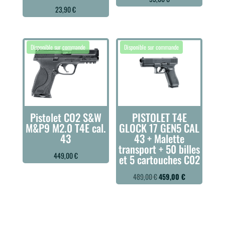
23,90
€
Pistolet CO2 S&W
PISTOLET T4E
M&P9 M2.0 T4E cal.
GLOCK 17 GEN5 CAL
43
43 + Malette
transport + 50 billes
449,00
€
et 5 cartouches C02
Le
Le
489,00
€
459,00
€
prix
prix
initial
actuel
était :
est :