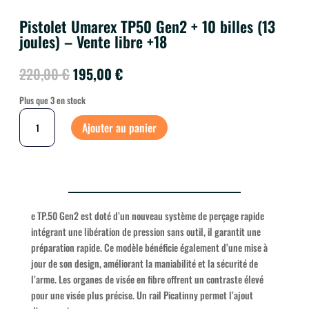
Pistolet Umarex TP50 Gen2 + 10 billes (13
joules) – Vente libre +18
Le
Le
220,00
€
195,00
€
prix
prix
Plus que 3 en stock
initial
actuel
QUANTITÉ
était :
est :
DE
Ajouter au panier
220,00 €.
195,00 €.
PISTOLET
UMAREX
TP50
GEN2
+
10
BILLES
(13
e TP.50 Gen2 est doté d’un nouveau système de perçage rapide
JOULES)
intégrant une libération de pression sans outil, il garantit une
-
VENTE
préparation rapide. Ce modèle bénéficie également d’une mise à
LIBRE
jour de son design, améliorant la maniabilité et la sécurité de
+18
l’arme. Les organes de visée en fibre offrent un contraste élevé
pour une visée plus précise. Un rail Picatinny permet l’ajout