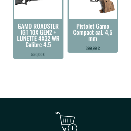
GAMO ROADSTER
Pistolet Gamo
IGT 10X GEN2 +
Compact cal. 4,5
LUNETTE 4X32 WR
mm
Calibre 4.5
399,99
€
550,00
€