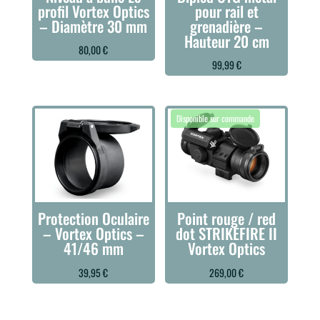
profil Vortex Optics
pour rail et
– Diamètre 30 mm
grenadière –
Hauteur 20 cm
80,00
€
99,99
€
Protection Oculaire
Point rouge / red
– Vortex Optics –
dot STRIKEFIRE II
41/46 mm
Vortex Optics
39,95
€
269,00
€