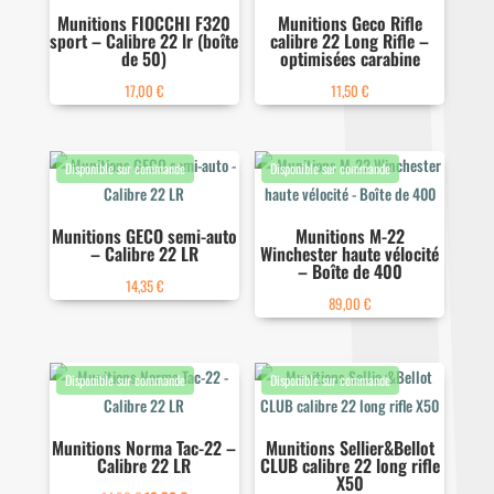
Munitions FIOCCHI F320
Munitions Geco Rifle
sport – Calibre 22 lr (boîte
calibre 22 Long Rifle –
de 50)
optimisées carabine
17,00
€
11,50
€
Munitions GECO semi-auto
Munitions M-22
– Calibre 22 LR
Winchester haute vélocité
– Boîte de 400
14,35
€
89,00
€
Munitions Norma Tac-22 –
Munitions Sellier&Bellot
Calibre 22 LR
CLUB calibre 22 long rifle
X50