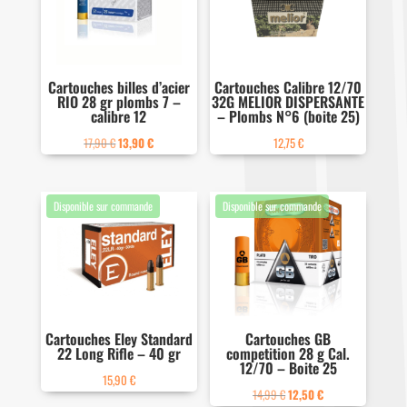
Cartouches billes d’acier
Cartouches Calibre 12/70
RIO 28 gr plombs 7 –
32G MELIOR DISPERSANTE
calibre 12
– Plombs N°6 (boite 25)
Le
Le
17,90
€
13,90
€
12,75
€
prix
prix
initial
actuel
était :
est :
17,90 €.
13,90 €.
Cartouches Eley Standard
Cartouches GB
22 Long Rifle – 40 gr
competition 28 g Cal.
12/70 – Boite 25
15,90
€
Le
Le
14,99
€
12,50
€