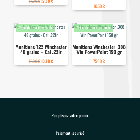
Le
Le
14,90
€
12,50
€
10,50
€
prix
prix
initial
actuel
était :
est :
14,90 €.
12,50 €.
Munitions T22 Winchester
Munitions Winchester .308
40 grains – Cal .22lr
Win PowerPoint 150 gr
Le
Le
12,90
€
10,90
€
75,00
€
prix
prix
initial
actuel
était :
est :
12,90 €.
10,90 €.
Remplissez votre panier
Paiement sécurisé