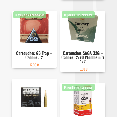
prix
prix
initial
actuel
était :
est :
14,99 €.
12,50 €.
Cartouches GB Trap –
Cartouches SAGA 32G –
Calibre .12
Calibre 12/70 Plombs n°7
1/2
12,50
€
15,50
€