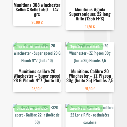
Munitions 308 winchester
Sellier&Bellot x50 – 147
Munitions Aguila
grs
Supersoniques 22 long
Rifle (1255 FPS)
90,00
€
11,50
€
Munitions calibre 20
Munitions Calibre 20
Winchester – Super speed
Winchester – ZZ Pigeon
28 G Plomb N°7 (boite 10)
30g (boite 25) Plombs 7,5
18,90
€
29,90
€