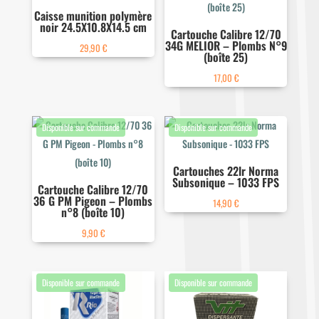
Caisse munition polymère
noir 24.5X10.8X14.5 cm
Cartouche Calibre 12/70
34G MELIOR – Plombs N°9
29,90
€
(boîte 25)
17,00
€
Cartouches 22lr Norma
Subsonique – 1033 FPS
Cartouche Calibre 12/70
36 G PM Pigeon – Plombs
14,90
€
n°8 (boîte 10)
9,90
€