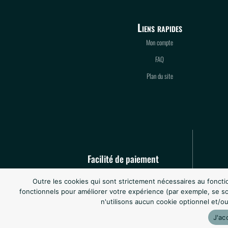
Liens rapides
Mon compte
FAQ
Plan du site
Facilité de paiement
Réglez jusqu’à 4X sans frais par chèque à
Outre les cookies qui sont strictement nécessaires au foncti
partir de 600 euros d’achats.
fonctionnels pour améliorer votre expérience (par exemple, se 
n'utilisons aucun cookie optionnel et/ou 
J'ac