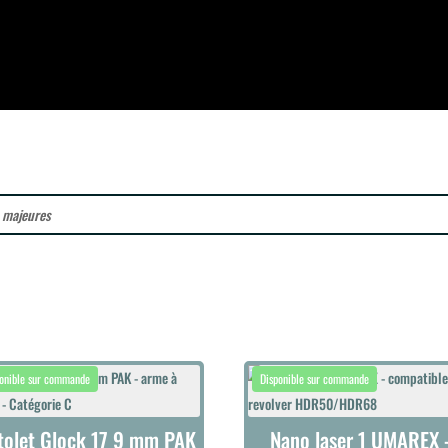
s majeures
tolet Glock 17 9 mm PAK
Nano laser 1 UMAREX 