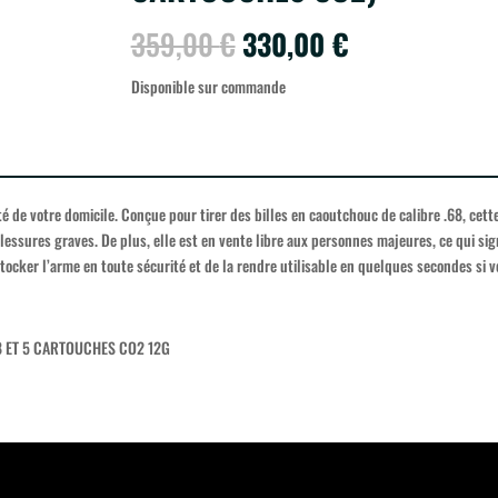
Le
Le
359,00
€
330,00
€
prix
prix
initial
actuel
Disponible sur commande
était :
est :
359,00 €.
330,00 €.
é de votre domicile. Conçue pour tirer des billes en caoutchouc de calibre .68, cet
lessures graves. De plus, elle est en vente libre aux personnes majeures, ce qui si
tocker l’arme en toute sécurité et de la rendre utilisable en quelques secondes si v
8 ET 5 CARTOUCHES CO2 12G