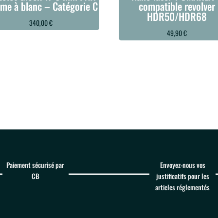
rme à blanc – Catégorie C
compatible revolver
HDR50/HDR68
340,00
€
49,90
€
Paiement sécurisé par
Envoyez-nous vos
CB
justificatifs pour les
articles réglementés