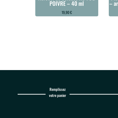
POIVRE – 40 ml
– a
19,90
€
Remplissez
votre panier