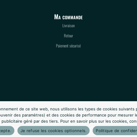
Ma commande
Livraison
Retour
Paiement sécurisé
onnement de ce site web, nous utilisons les types de cookies suivants 
souvenir des paramètres) et des cookies de performance pour mesurer l
publicitaire géré par des tiers. Pour en savoir plus sur les cookies, con
cepte.
Je refuse les cookies optionnels.
Politique de confiden
Copyright © Armurerie Martinique – Tous droits réservés – Une création
By-Celiaduq