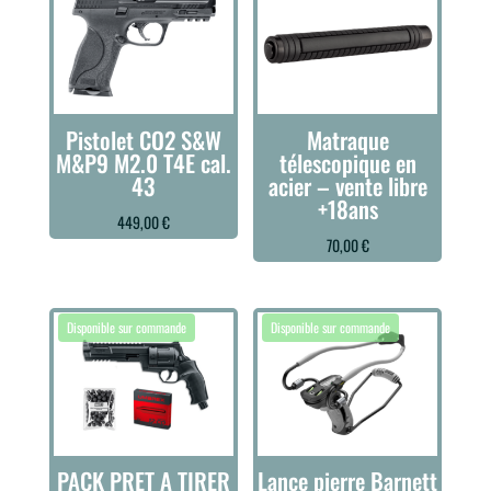
Pistolet CO2 S&W
Matraque
M&P9 M2.0 T4E cal.
télescopique en
43
acier – vente libre
+18ans
449,00
€
70,00
€
PACK PRET A TIRER
Lance pierre Barnett