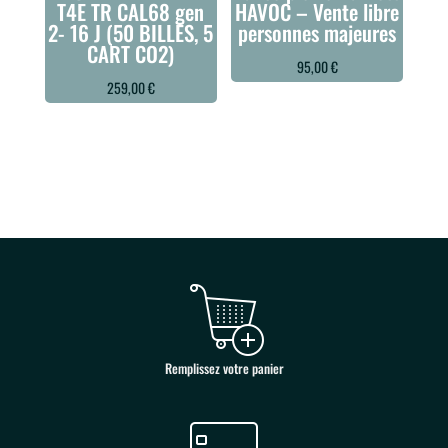
T4E TR CAL68 gen
HAVOC – Vente libre
2- 16 J (50 BILLES, 5
personnes majeures
CART CO2)
95,00
€
259,00
€
Remplissez votre panier