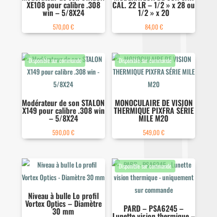
XE108 pour calibre .308
CAL. 22 LR – 1/2 » x 28 ou
win – 5/8X24
1/2 » x 20
570,00
€
84,00
€
Modérateur de son STALON
MONOCULAIRE DE VISION
X149 pour calibre .308 win
THERMIQUE PIXFRA SÉRIE
– 5/8X24
MILE M20
590,00
€
549,00
€
Niveau à bulle Lo profil
Vortex Optics – Diamètre
PARD – PSA6245 –
30 mm
Lunette vision thermique –