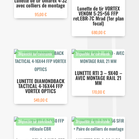
Lunette de tir Umarex 4-32
avec colliers de montage
Lunette de tir VORTEX
VENOM 5-25×56 FFP
95,00
€
ret.EBR-7C Mrad (1er plan
focal)
680,00
€
LUNETTE RTI 3 – 9X40 –
AVEC MONTAGE RAIL 21
LUNETTE DIAMONDBACK
MM
TACTICAL 4-16X44 FFP
VORTEX OPTICS
170,00
€
549,00
€