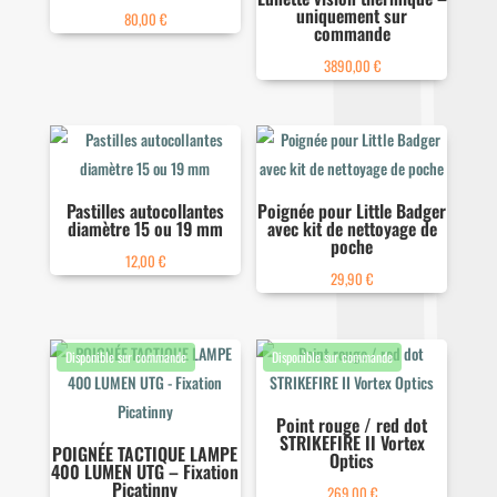
uniquement sur
80,00
€
commande
3890,00
€
Pastilles autocollantes
Poignée pour Little Badger
diamètre 15 ou 19 mm
avec kit de nettoyage de
poche
12,00
€
29,90
€
Point rouge / red dot
STRIKEFIRE II Vortex
POIGNÉE TACTIQUE LAMPE
Optics
400 LUMEN UTG – Fixation
Picatinny
269,00
€