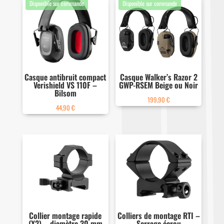
Casque antibruit compact
Casque Walker’s Razor 2
Verishield VS 110F –
GWP-RSEM Beige ou Noir
Bilsom
199,90
€
44,90
€
Collier montage rapide
Colliers de montage RTI –
(X2) – diamètre 30 mm
Serrage écrou