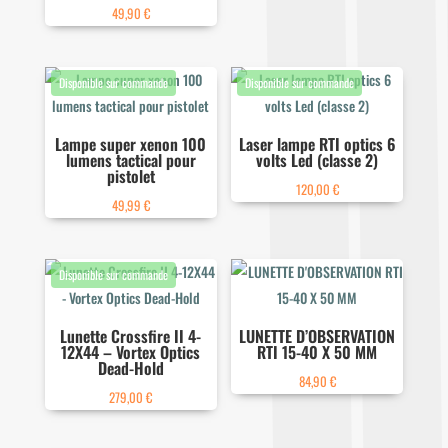
49,90
€
Lampe super xenon 100
Laser lampe RTI optics 6
lumens tactical pour
volts Led (classe 2)
pistolet
120,00
€
49,99
€
Lunette Crossfire II 4-
LUNETTE D’OBSERVATION
12X44 – Vortex Optics
RTI 15-40 X 50 MM
Dead-Hold
84,90
€
279,00
€