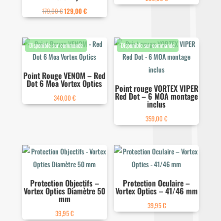
Le
Le
179,00
€
129,00
€
prix
prix
initial
actuel
était :
est :
179,00 €.
129,00 €.
Point Rouge VENOM – Red
Dot 6 Moa Vortex Optics
Point rouge VORTEX VIPER
Red Dot – 6 MOA montage
340,00
€
inclus
359,00
€
Protection Objectifs –
Protection Oculaire –
Vortex Optics Diamètre 50
Vortex Optics – 41/46 mm
mm
39,95
€
39,95
€