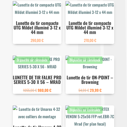
Lunette de tir compacte
Lunette de tir compacte
UTG Mildot illuminé 3-12 x
UTG Mildot illuminé 3-12 x
44 mm
44 mm
290,00
€
270,00
€
LUNETTE DE TIR FALKE PRO
Lunette de tir ON-POINT –
SERIES 5-30 X 56 – MRAD
Browning
Le
Le
Le
Le
1055,00
€
980,00
€
54,99
€
29,99
€
prix
prix
prix
prix
initial
actuel
initial
actuel
était :
est :
était :
est :
1055,00 €.
980,00 €.
54,99 €.
29,99 €.