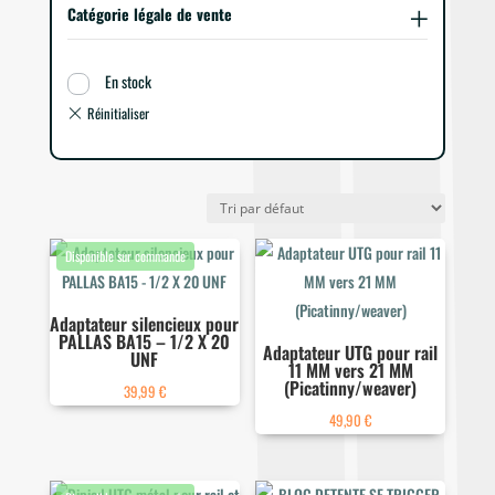
Catégorie légale de vente
En stock
Adaptateur silencieux pour
PALLAS BA15 – 1/2 X 20
Adaptateur UTG pour rail
UNF
11 MM vers 21 MM
(Picatinny/weaver)
39,99
€
49,90
€