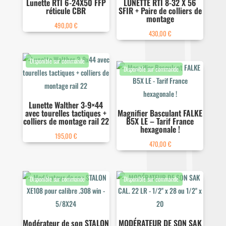
Lunette RTI 6-24X50 FFP
LUNETTE RTI 8-32 X 56
réticule CBR
SFIR + Paire de colliers de
montage
490,00
€
430,00
€
Lunette Walther 3-9×44
avec tourelles tactiques +
Magnifier Basculant FALKE
colliers de montage rail 22
B5X LE – Tarif France
hexagonale !
195,00
€
470,00
€
Modérateur de son STALON
MODÉRATEUR DE SON SAK