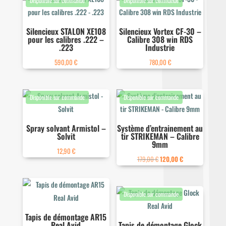
Silencieux STALON XE108
Silencieux Vortex CF-30 –
pour les calibres .222 –
Calibre 308 win RDS
.223
Industrie
590,00
€
780,00
€
Spray solvant Armistol –
Système d’entrainement au
Solvit
tir STRIKEMAN – Calibre
9mm
12,90
€
Le
Le
179,00
€
120,00
€
prix
prix
initial
actuel
était :
est :
179,00 €.
120,00 €.
Tapis de démontage AR15
Real Avid
Tapis de démontage Glock