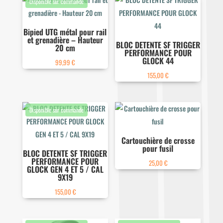
Bipied UTG métal pour rail
et grenadière – Hauteur
BLOC DETENTE SF TRIGGER
20 cm
PERFORMANCE POUR
GLOCK 44
99,99
€
155,00
€
Cartouchière de crosse
pour fusil
BLOC DETENTE SF TRIGGER
PERFORMANCE POUR
25,00
€
GLOCK GEN 4 ET 5 / CAL
9X19
155,00
€