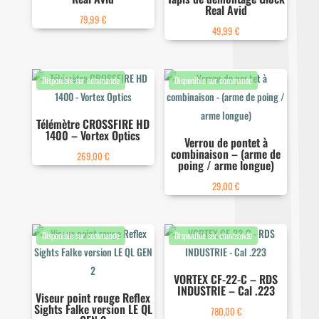
Real Avid
79,99
€
49,99
€
Télémètre CROSSFIRE HD
1400 – Vortex Optics
Verrou de pontet à
combinaison – (arme de
269,00
€
poing / arme longue)
29,00
€
VORTEX CF-22-C – RDS
INDUSTRIE – Cal .223
Viseur point rouge Reflex
Sights Falke version LE QL
780,00
€