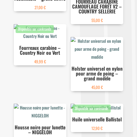
FOURREAU CARABINE
CAMOUFLAGE FORÊT V2 –
27,00
€
COUNTRY SELLERIE
55,00
€
Fourreaux carabine –
Country Noir ou Vert
49,99
€
Holster universel en nylon
pour arme de poing –
grand modèle
45,00
€
Huile universelle Ballistol
Housse noire pour lunette
12,90
€
– NIGGELOH