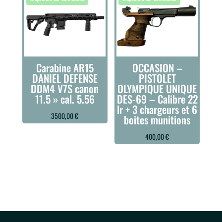
Carabine AR15
OCCASION –
DANIEL DEFENSE
PISTOLET
DDM4 V7S canon
OLYMPIQUE UNIQUE
11.5 » cal. 5.56
DES-69 – Calibre 22
lr + 3 chargeurs et 6
3500,00
€
boites munitions
400,00
€