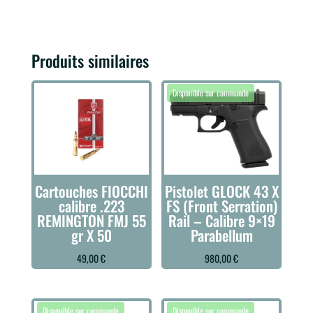
Produits similaires
Cartouches FIOCCHI
Pistolet GLOCK 43 X
calibre .223
FS (Front Serration)
REMINGTON FMJ 55
Rail – Calibre 9×19
gr X 50
Parabellum
49,00
€
980,00
€