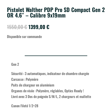
Pistolet Walther PDP Pro SD Compact Gen 2
OR 4.6″ – Calibre 9x19mm
Le
Le
1550,00
€
1399,00
€
prix
prix
Disponible sur commande
initial
actuel
était :
est :
1550,00 €.
1399,00 €.
Gen 2
Sécurité : 3 automatiques, indicateur de chambre chargée
Carcasse : Polymère
Puits de chargeur en aluminium
Organes de visée : Polymère, réglables, Optics Ready !
Livré avec 3 Dos de poignée S/M/L, 2 chargeurs et mallette
Canon Fileté 1/2×28